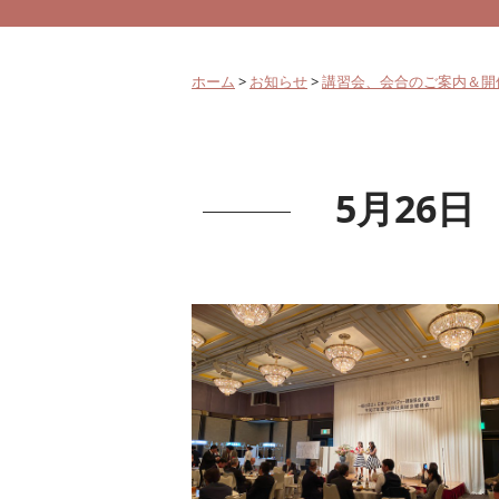
ホーム
>
お知らせ
>
講習会、会合のご案内＆開
5月26