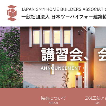
講習会、
ANNOUNCEMENT
協会について
2X4工法と
ABOUT
2X4